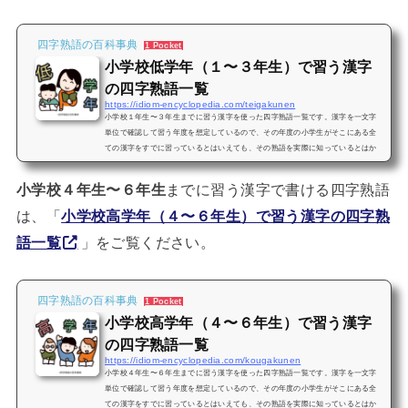
四字熟語の百科事典
1 Pocket
小学校低学年（１〜３年生）で習う漢字
の四字熟語一覧
https://idiom-encyclopedia.com/teigakunen
小学校１年生〜３年生までに習う漢字を使った四字熟語一覧です。漢字を一文字
単位で確認して習う年度を想定しているので、その年度の小学生がそこにある全
ての漢字をすでに習っているとはいえても、その熟語を実際に知っているとはか
ぎりません。小学校４年生〜６年生までに習う漢字で書ける四字熟語は、「小学
校高学年（４〜６年生）で習う漢字の四字熟語一覧」をご覧ください。小学校で
小学校４年生〜６年生
までに習う漢字で書ける四字熟語
習うよく使う四字熟語は、小学生向けのよく使う四字熟語と意味一覧をご覧くだ
さい。当サイトの逆引き検索はこちらをお使いください。「あ行」の小...
は、「
小学校高学年（４〜６年生）で習う漢字の四字熟
語一覧
」をご覧ください。
四字熟語の百科事典
1 Pocket
小学校高学年（４〜６年生）で習う漢字
の四字熟語一覧
https://idiom-encyclopedia.com/kougakunen
小学校４年生〜６年生までに習う漢字を使った四字熟語一覧です。漢字を一文字
単位で確認して習う年度を想定しているので、その年度の小学生がそこにある全
ての漢字をすでに習っているとはいえても、その熟語を実際に知っているとはか