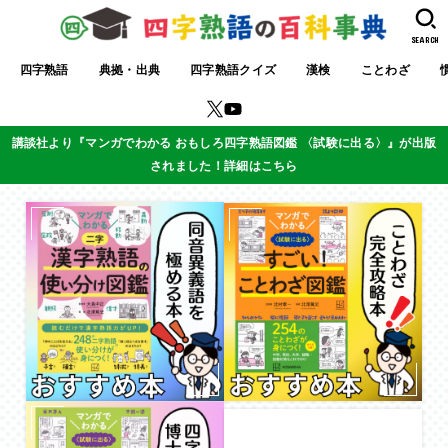
SEARCH
四字熟語
典拠・出典
四字熟語クイズ
漢検
ことわざ
講談社より『マンガでわかる おもしろ四字熟語図鑑 〈試験に出る〉』が出版
されました！詳細はこちら