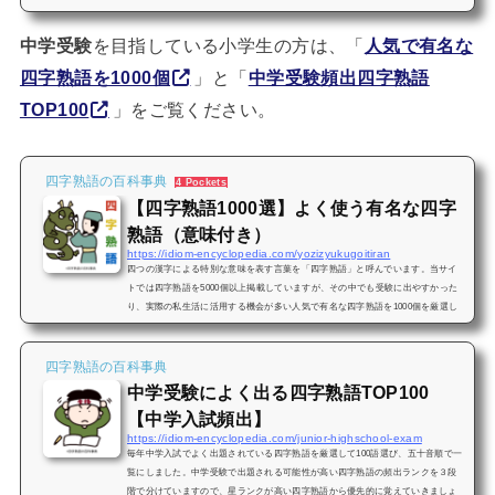
ぎりません。小学校１年生〜３年生までに習う漢字で書ける四字熟語は、「小学
校低学年（１〜３年生）で習う漢字の四字熟語一覧」をご覧ください。小学校で
中学受験
を目指している小学生の方は、「
人気で有名な
習うよく使う四字熟語は、小学生向けのよく使う四字熟語と意味一覧をご覧くだ
さい。当サイトの逆引き検索はこちらをお使いください。「あ行」の小...
四字熟語を1000個
」と「
中学受験頻出四字熟語
TOP100
」をご覧ください。
四字熟語の百科事典
4 Pockets
【四字熟語1000選】よく使う有名な四字
熟語（意味付き）
https://idiom-encyclopedia.com/yozizyukugoitiran
四つの漢字による特別な意味を表す言葉を「四字熟語」と呼んでいます。当サイ
トでは四字熟語を5000個以上掲載していますが、その中でも受験に出やすかった
り、実際の私生活に活用する機会が多い人気で有名な四字熟語を1000個を厳選し
て載せてます。初めて勉強する人は、【四字熟語100選】有名な四字熟語と意味解
説付きをご覧ください。当サイトより2022年中に最も人気があった四字熟語は、
【2023年版】四字熟語人気ランキングTOP30をご覧ください。四字熟語を五十音
四字熟語の百科事典
順に調べたい人は「四字熟語の五十音一覧（あいうえお順）」をご覧下...
中学受験によく出る四字熟語TOP100
【中学入試頻出】
https://idiom-encyclopedia.com/junior-highschool-exam
毎年中学入試でよく出題されている四字熟語を厳選して100語選び、五十音順で一
覧にしました。中学受験で出題される可能性が高い四字熟語の頻出ランクを３段
階で分けていますので、星ランクが高い四字熟語から優先的に覚えていきましょ