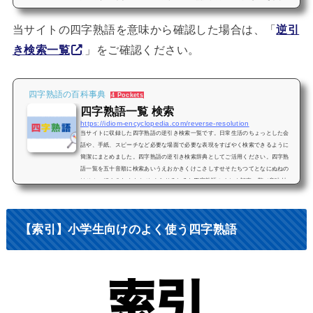
う。⭐️⭐️⭐️ 三つ星（入試超頻出）⭐️⭐️ 二つ星（よく出る）⭐️ 一つ星（出やす
い）また、四字熟語は漢字で書かせる問題も多いため、なるべく書いて覚え、正
当サイトの四字熟語を意味から確認した場合は、「
逆引
しい漢字を書けるようになるまで練習してみ...
き検索一覧
」をご確認ください。
四字熟語の百科事典
4 Pockets
四字熟語一覧 検索
https://idiom-encyclopedia.com/reverse-resolution
当サイトに収録した四字熟語の逆引き検索一覧です。日常生活のちょっとした会
話や、手紙、スピーチなど必要な場面で必要な表現をすばやく検索できるように
簡潔にまとめました。四字熟語の逆引き検索辞典としてご活用ください。四字熟
語一覧を五十音順に検索あいうえおかきくけこさしすせそたちつてとなにぬねの
はひふへほまみむめもや ゆ よらりるれろわ四字熟語のまとめ記事一覧（意味付
き）四字熟語「学習」■迷ったらコレ！四字熟語を学習する為のまとめ記事四字熟
語の五十音順一覧【四字熟語100選】有名な四字熟語と意味解説小学生...
【索引】小学生向けのよく使う四字熟語