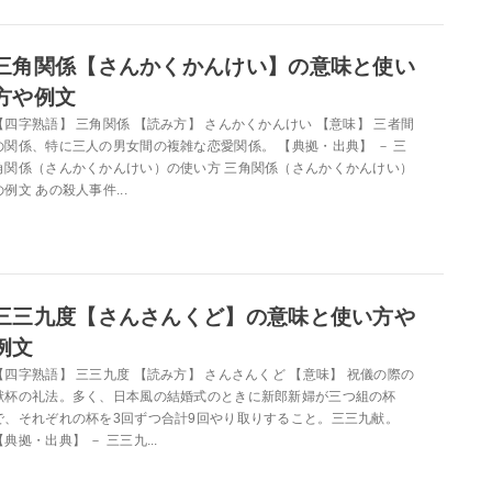
三角関係【さんかくかんけい】の意味と使い
方や例文
【四字熟語】 三角関係 【読み方】 さんかくかんけい 【意味】 三者間
の関係、特に三人の男女間の複雑な恋愛関係。 【典拠・出典】 － 三
角関係（さんかくかんけい）の使い方 三角関係（さんかくかんけい）
の例文 あの殺人事件...
三三九度【さんさんくど】の意味と使い方や
例文
【四字熟語】 三三九度 【読み方】 さんさんくど 【意味】 祝儀の際の
献杯の礼法。多く、日本風の結婚式のときに新郎新婦が三つ組の杯
で、それぞれの杯を3回ずつ合計9回やり取りすること。三三九献。
【典拠・出典】 － 三三九...