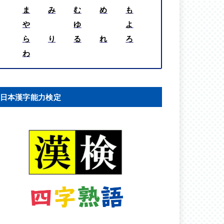
ま
み
む
め
も
や
ゆ
よ
ら
り
る
れ
ろ
わ
日本漢字能力検定