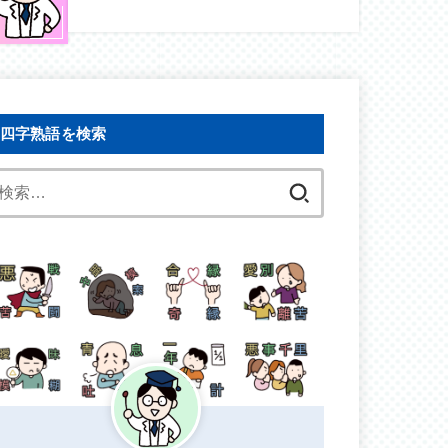
四字熟語を検索
検
索: