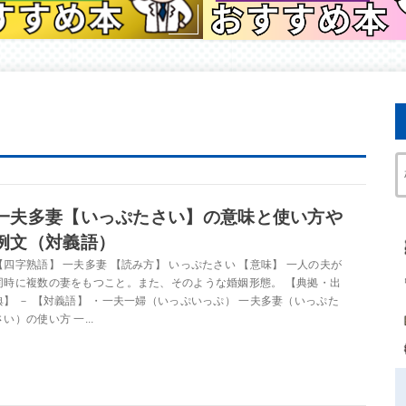
一夫多妻【いっぷたさい】の意味と使い方や
例文（対義語）
【四字熟語】 一夫多妻 【読み方】 いっぷたさい 【意味】 一人の夫が
同時に複数の妻をもつこと。また、そのような婚姻形態。 【典拠・出
典】 － 【対義語】 ・一夫一婦（いっぷいっぷ） 一夫多妻（いっぷた
さい）の使い方 一...