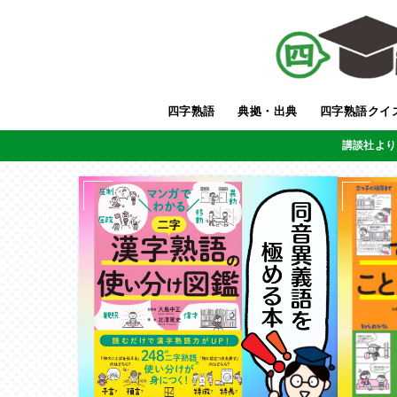
四字熟語
典拠・出典
四字熟語クイ
講談社より