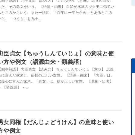
【四字熟語】 九十九髪 【読み方】 つくもかみ 【意味】 老女の白髪、
また、その老女をいう。 【語源・由来】 白髪が水草のツクモに似てい
るところからいう。また一説に、「百年に一年たらぬ」とあるところ
から、「つくも」を九十...
忠臣貞女【ちゅうしんていじょ】の意味と使
い方や例文（語源由来・類義語）
【四字熟語】 忠臣貞女 【読み方】 ちゅうしんていじょ 【意味】 忠義
心に富んだ家来と、節操の正しい女性。 【語源・由来】 「忠臣」は、
忠義心に富んだ家来。「貞女」は、操が正しい女性。 【典拠・出典】
－ 【類義語】 ・...
男女同権【だんじょどうけん】の意味と使い
方や例文