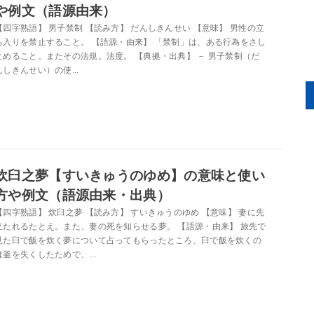
や例文（語源由来）
【四字熟語】 男子禁制 【読み方】 だんしきんせい 【意味】 男性の立
ち入りを禁止すること。 【語源・由来】 「禁制」は、ある行為をさし
とめること。またその法規。法度。 【典拠・出典】 － 男子禁制（だ
んしきんせい）の使...
炊臼之夢【すいきゅうのゆめ】の意味と使い
方や例文（語源由来・出典）
【四字熟語】 炊臼之夢 【読み方】 すいきゅうのゆめ 【意味】 妻に先
立たれるたとえ。また、妻の死を知らせる夢。 【語源・由来】 旅先で
見た臼で飯を炊く夢について占ってもらったところ、臼で飯を炊くの
は釜を失くしたためで、...