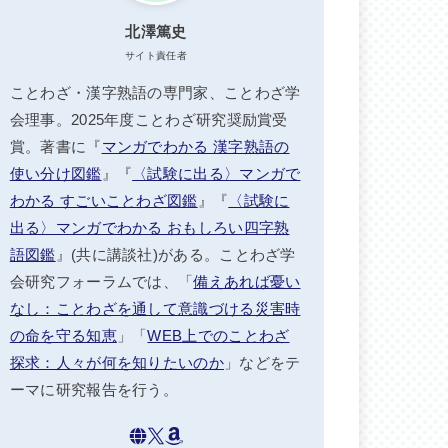
北澤篤史
サイト責任者
ことわざ・漢字熟語の専門家、ことわざ学
会理事。2025年度ことわざ研究奨励賞受
賞。著書に『
マンガでわかる 漢字熟語の
使い分け図鑑
』『
〈試験に出る〉マンガで
わかる すごいことわざ図鑑
』『
〈試験に
出る〉マンガでわかる おもしろい四字熟
語図鑑
』(共に講談社)がある。ことわざ学
会研究フォーラムでは、「
備えあれば憂い
なし：ことわざを通して意識づける災害時
の命を守る知恵
」「
WEB上でのことわざ
探求：人々が何を知りたいのか
」などをテ
ーマに研究報告を行う。