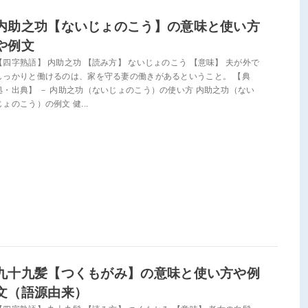
内助之功【ないじょのこう】の意味と使い方
や例文
【四字熟語】 内助之功 【読み方】 ないじょのこう 【意味】 夫が外で
しっかりと働けるのは、家を守る妻の働きがあるということ。 【典
拠・出典】 － 内助之功（ないじょのこう）の使い方 内助之功（ない
じょのこう）の例文 健...
九十九髪【つくもがみ】の意味と使い方や例
文（語源由来）