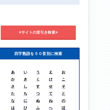
⭐サイトの逆引き検索⭐
四字熟語を５０音別に検索
あ
い
う
え
お
か
き
く
け
こ
さ
し
す
せ
そ
た
ち
つ
て
と
な
に
ぬ
ね
の
は
ひ
ふ
へ
ほ