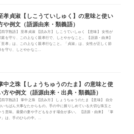
至孝貞淑【しこうていしゅく】の意味と使い
方や例文（語源由来・類義語）
【四字熟語】 至孝貞淑 【読み方】 しこうていしゅく 【意味】 女性が
家庭を守り、この上なく親孝行で、しとやかなこと。 【語源・由来】
「至孝」は、この上なく親孝行なこと。「貞淑」は、女性が正しく節
操を守り、しとやかなこ...
掌中之珠【しょうちゅうのたま】の意味と使
い方や例文（語源由来・出典・類義語）
【四字熟語】 掌中之珠 【読み方】 しょうちゅうのたま 【意味】 自分
のいちばん大事なたからもの。手の中に握りしめている大切な珠玉と
いう意味。最愛の妻や子どもをさす場合が多い。 【語源・由来】 「掌
中」は、手のひらの中。...