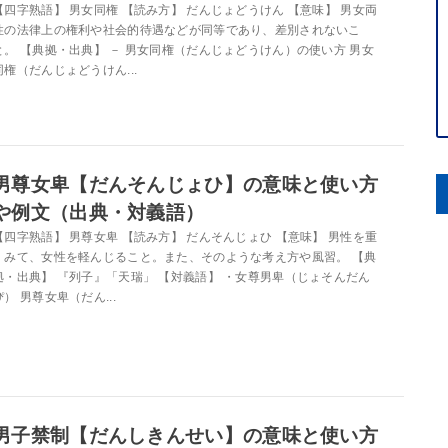
【四字熟語】 男女同権 【読み方】 だんじょどうけん 【意味】 男女両
性の法律上の権利や社会的待遇などが同等であり、差別されないこ
と。 【典拠・出典】 － 男女同権（だんじょどうけん）の使い方 男女
同権（だんじょどうけん...
男尊女卑【だんそんじょひ】の意味と使い方
や例文（出典・対義語）
【四字熟語】 男尊女卑 【読み方】 だんそんじょひ 【意味】 男性を重
くみて、女性を軽んじること。また、そのような考え方や風習。 【典
拠・出典】 『列子』「天瑞」 【対義語】 ・女尊男卑（じょそんだん
ぴ） 男尊女卑（だん...
男子禁制【だんしきんせい】の意味と使い方