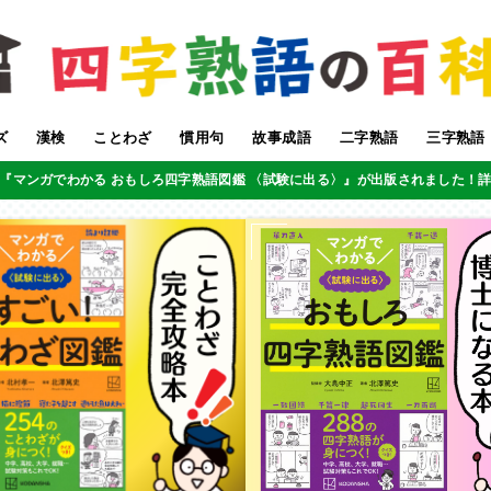
ズ
漢検
ことわざ
慣用句
故事成語
二字熟語
三字熟語
『マンガでわかる おもしろ四字熟語図鑑 〈試験に出る〉』が出版されました！