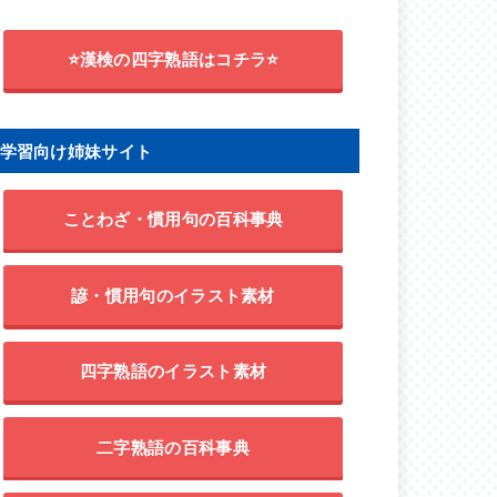
⭐漢検の四字熟語はコチラ⭐
学習向け姉妹サイト
ことわざ・慣用句の百科事典
諺・慣用句のイラスト素材
四字熟語のイラスト素材
二字熟語の百科事典