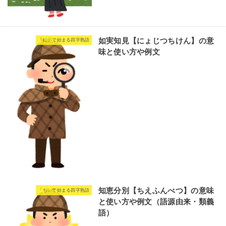
如実知見【にょじつちけん】の意
「に」で始まる四字熟語
味と使い方や例文
知恵分別【ちえふんべつ】の意味
「ち」で始まる四字熟語
と使い方や例文（語源由来・類義
語）