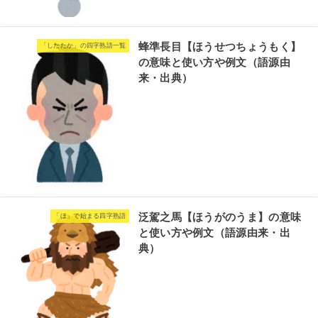
蜂準長目【ほうせつちょうもく】
「したたか」の四字熟語一覧
の意味と使い方や例文（語源由
来・出典）
泛駕之馬【ほうがのうま】の意味
「ほ」で始まる四字熟語
と使い方や例文（語源由来・出
典）