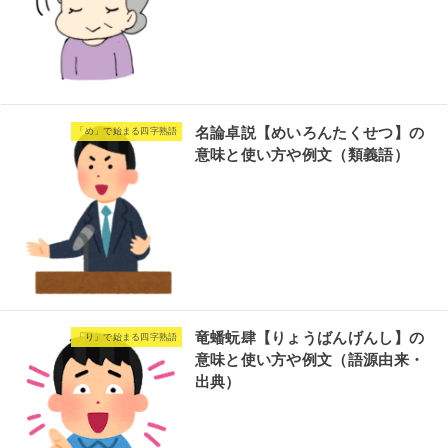
名論卓説【めいろんたくせつ】の
「め」で始まる四字熟語
意味と使い方や例文（類義語）
竜蟠蚖肆【りょうばんげんし】の
「り」で始まる四字熟語
意味と使い方や例文（語源由来・
出典）