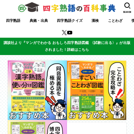
SEARCH
四字熟語
典拠・出典
四字熟語クイズ
漢検
ことわざ
講談社より『マンガでわかる おもしろ四字熟語図鑑 〈試験に出る〉』が出版
されました！詳細はこちら