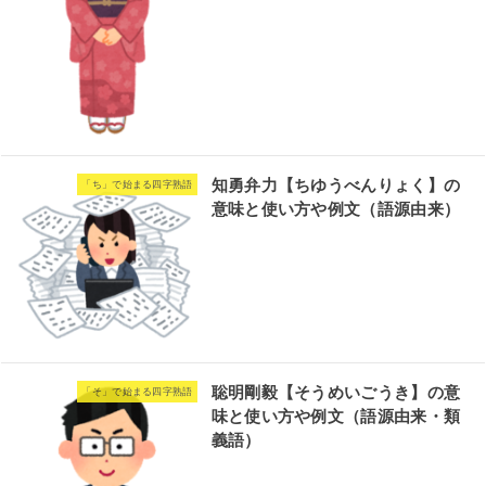
知勇弁力【ちゆうべんりょく】の
「ち」で始まる四字熟語
意味と使い方や例文（語源由来）
聡明剛毅【そうめいごうき】の意
「そ」で始まる四字熟語
味と使い方や例文（語源由来・類
義語）