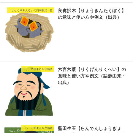
良禽択木【りょうきんたくぼく】
「じっくり考える」の四字熟語一覧
の意味と使い方や例文（出典）
六言六蔽【りくげんりくへい】の
「り」で始まる四字熟語
意味と使い方や例文（語源由来・
出典）
藍田生玉【らんでんしょうぎょ
「ら」で始まる四字熟語