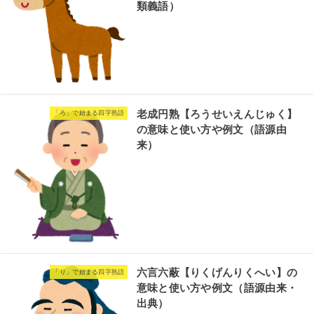
類義語）
老成円熟【ろうせいえんじゅく】
「ろ」で始まる四字熟語
の意味と使い方や例文（語源由
来）
六言六蔽【りくげんりくへい】の
「り」で始まる四字熟語
意味と使い方や例文（語源由来・
出典）