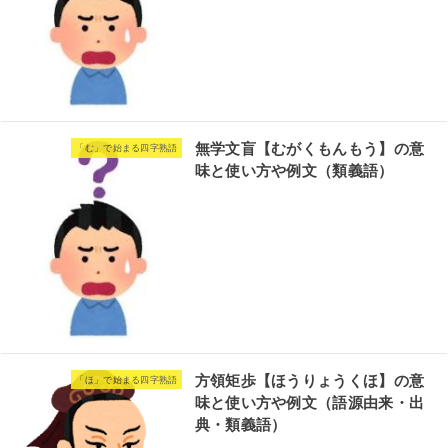
無学文盲【むがくもんもう】の意
「む」で始まる四字熟語
味と使い方や例文（類義語）
方領矩歩【ほうりょうくほ】の意
「ほ」で始まる四字熟語
味と使い方や例文（語源由来・出
典・類義語）