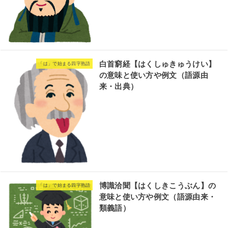
白首窮経【はくしゅきゅうけい】
「は」で始まる四字熟語
の意味と使い方や例文（語源由
来・出典）
博識洽聞【はくしきこうぶん】の
「は」で始まる四字熟語
意味と使い方や例文（語源由来・
類義語）