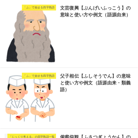
文芸復興【ぶんげいふっこう】の
「ふ」で始まる四字熟語
意味と使い方や例文（語源由来）
父子相伝【ふしそうでん】の意味
「ふ」で始まる四字熟語
と使い方や例文（語源由来・類義
語）
俯察仰観【ふさつぎょうかん】の
「じっくり考える」の四字熟語一覧