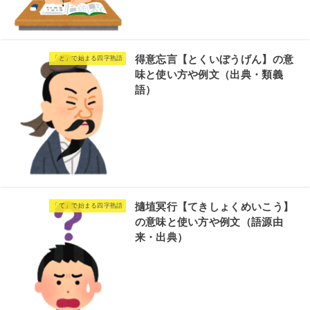
得意忘言【とくいぼうげん】の意
「と」で始まる四字熟語
味と使い方や例文（出典・類義
語）
擿埴冥行【てきしょくめいこう】
「て」で始まる四字熟語
の意味と使い方や例文（語源由
来・出典）