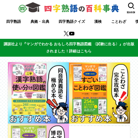
SEARCH
四字熟語
典拠・出典
四字熟語クイズ
漢検
ことわざ
講談社より『マンガでわかる おもしろ四字熟語図鑑 〈試験に出る〉』が出版
されました！詳細はこちら