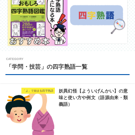
「学問・技芸」の四字熟語一覧
妖異幻怪【よういげんかい】の意
「よ」で始まる四字熟語
味と使い方や例文（語源由来・類
義語）