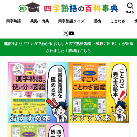
SEARCH
四字熟語
典拠・出典
四字熟語クイズ
漢検
ことわざ
講談社より『マンガでわかる おもしろ四字熟語図鑑 〈試験に出る〉』が出版
されました！詳細はこちら