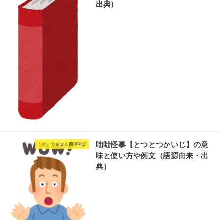
出典）
咄咄怪事【とつとつかいじ】の意
「と」で始まる四字熟語
味と使い方や例文（語源由来・出
典）