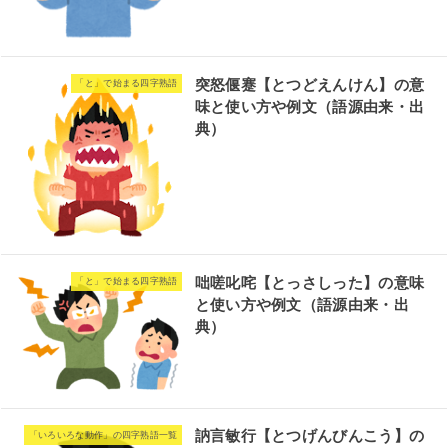
突怒偃蹇【とつどえんけん】の意
「と」で始まる四字熟語
味と使い方や例文（語源由来・出
典）
咄嗟叱咤【とっさしった】の意味
「と」で始まる四字熟語
と使い方や例文（語源由来・出
典）
訥言敏行【とつげんびんこう】の
「いろいろな動作」の四字熟語一覧