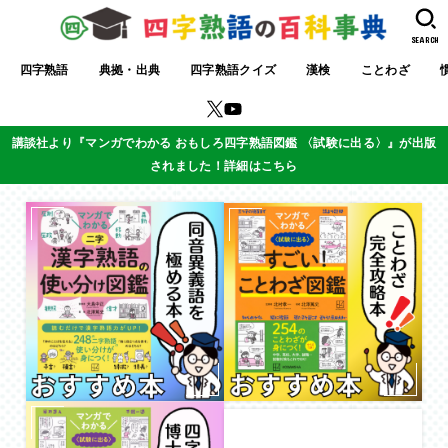
SEARCH
四字熟語
典拠・出典
四字熟語クイズ
漢検
ことわざ
講談社より『マンガでわかる おもしろ四字熟語図鑑 〈試験に出る〉』が出版
されました！詳細はこちら