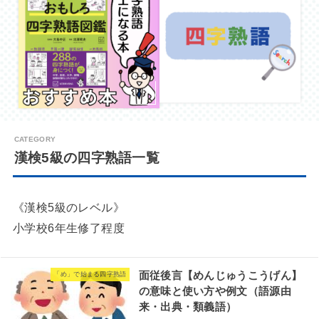
漢検5級の四字熟語一覧
《漢検5級のレベル》
小学校6年生修了程度
面従後言【めんじゅうこうげん】
「め」で始まる四字熟語
の意味と使い方や例文（語源由
来・出典・類義語）