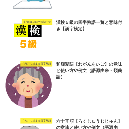
漢検５級の四字熟語一覧と意味付
漢検5級の四字熟語一覧
き【漢字検定】
和顔愛語【わがんあいご】の意味
「わ」で始まる四字熟語
と使い方や例文（語源由来・類義
語）
六十耳順【ろくじゅうじじゅん】
「ろ」で始まる四字熟語
の意味と使い方や例文（語源由