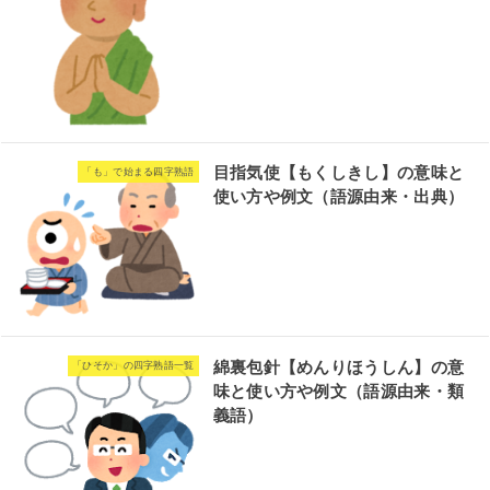
目指気使【もくしきし】の意味と
「も」で始まる四字熟語
使い方や例文（語源由来・出典）
綿裏包針【めんりほうしん】の意
「ひそか」の四字熟語一覧
味と使い方や例文（語源由来・類
義語）